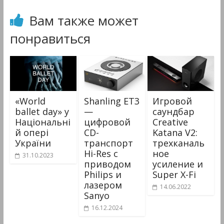
Вам также может
понравиться
«World
Shanling ET3
Игровой
ballet day» у
—
саундбар
Національні
цифровой
Creative
й опері
CD-
Katana V2:
України
транспорт
трехканаль
Hi-Res с
ное
31.10.2023
приводом
усиление и
Philips и
Super X-Fi
лазером
14.06.2022
Sanyo
16.12.2024