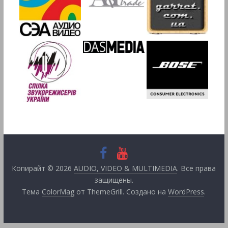
Копирайт © 2026
AUDIO, VIDEO & MULTIMEDIA
. Все права
защищены.
Тема
ColorMag
от ThemeGrill. Создано на
WordPress
.