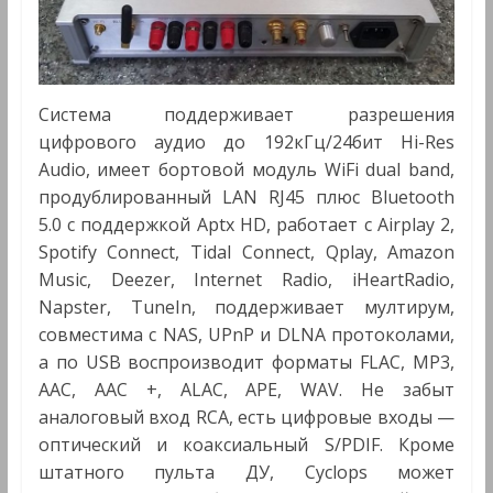
Система поддерживает разрешения
цифрового аудио до 192кГц/24бит Hi-Res
Audio, имеет бортовой модуль WiFi dual band,
продублированный LAN RJ45 плюс Bluetooth
5.0 с поддержкой Aptx HD, работает с Airplay 2,
Spotify Connect, Tidal Connect, Qplay, Amazon
Music, Deezer, Internet Radio, iHeartRadio,
Napster, TuneIn, поддерживает мултирум,
совместима с NAS, UPnP и DLNA протоколами,
а по USB воспроизводит форматы FLAC, MP3,
AAC, AAC +, ALAC, APE, WAV. Не забыт
аналоговый вход RCA, есть цифровые входы —
оптический и коаксиальный S/PDIF. Кроме
штатного пульта ДУ, Cyclops может