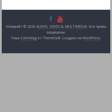
Копирайт © 2026
AUDIO, VIDEO & MULTIMEDIA
. Все права
защищены.
Тема
ColorMag
от ThemeGrill. Создано на
WordPress
.