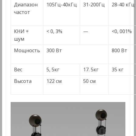
Диапазон
105Гц-40кГц
31-200Гц
28-40 кГц
частот
КНИ +
< 0, 3%
—
<0, 001%
шум
Мощность
300 Вт
800 Вт
Вес
5, 5кг
17. 5кг
35 кг
Высота
122 см
50 см