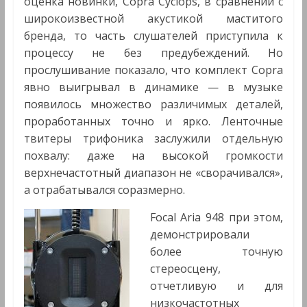
оценка новинки, Copra Cyclops, в сравнении с
широкоизвестной акустикой маститого
бренда, то часть слушателей приступила к
процессу не без предубеждений. Но
прослушивание показало, что комплект Copra
явно выигрывал в динамике — в музыке
появилось множество различимых деталей,
проработанных точно и ярко. Ленточные
твитеры трифоника заслужили отдельную
похвалу: даже на высокой громкости
верхнечастотный диапазон не «сворачивался»,
а отрабатывался соразмерно.
Focal Aria 948 при этом,
демонстрировали
более точную
стереосцену,
отчетливую и для
низкочастотных