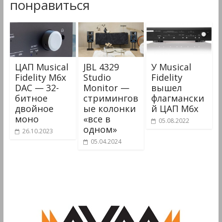
понравиться
ЦАП Musical
JBL 4329
У Musical
Fidelity M6x
Studio
Fidelity
DAC — 32-
Monitor —
вышел
битное
стримингов
флагмански
двойное
ые колонки
й ЦАП M6x
моно
«все в
05.08.2022
одном»
26.10.2023
05.04.2024