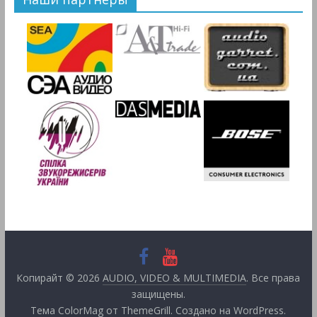
Копирайт © 2026
AUDIO, VIDEO & MULTIMEDIA
. Все права
защищены.
Тема
ColorMag
от ThemeGrill. Создано на
WordPress
.