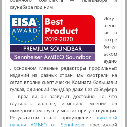
саундбара под ним.
Иску
шенн
ые в
потре
бител
ьском
аудио
, основном главные редакторы профильных
изданий из разных стран, мы смотрели на
сетап вполне скептически. Комната большая и
гулкая, одинокий саундбар даже без сабвуфера
— вряд ли он зазвучит достойно. То, что
случилось дальше, изменило мнение об
иммерсивном звуке у многих присутствующих.
Результатом стало присуждение
звуковой
панели AMBEO от Sennheise
r престижной