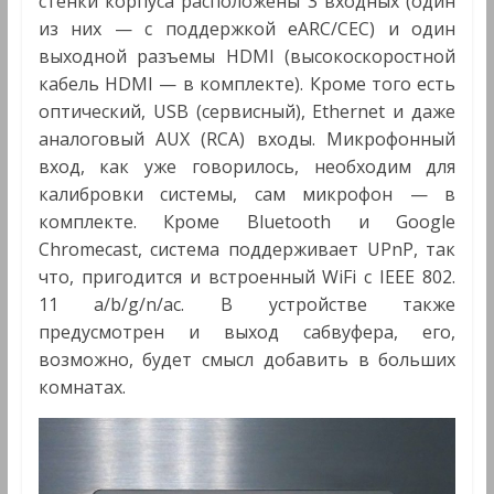
стенки корпуса расположены 3 входных (один
из них — с поддержкой eARC/CEC) и один
выходной разъемы HDMI (высокоскоростной
кабель HDMI — в комплекте). Кроме того есть
оптический, USB (сервисный), Ethernet и даже
аналоговый AUX (RCA) входы. Микрофонный
вход, как уже говорилось, необходим для
калибровки системы, сам микрофон — в
комплекте. Кроме Bluetooth и Google
Chromecast, система поддерживает UPnP, так
что, пригодится и встроенный WiFi с IEEE 802.
11 a/b/g/n/ac. В устройстве также
предусмотрен и выход сабвуфера, его,
возможно, будет смысл добавить в больших
комнатах.