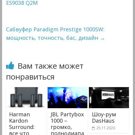
ES9038 Q2M
Сабвуфер Paradigm Prestige 1000SW:
мощность, точность, бас, дизайн
→
Вам также может
понравиться
Harman
JBL Partybox
Шоу-рум
Kardon
1000 –
DasHaus
Surround:
громко,
25.11.2020
все что
полнодиапа