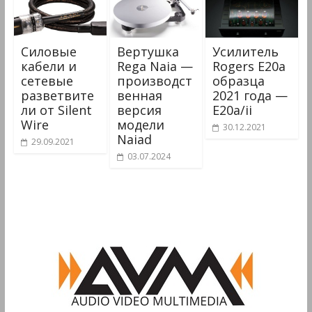
Силовые
Вертушка
Усилитель
кабели и
Rega Naia —
Rogers E20a
сетевые
производст
образца
разветвите
венная
2021 года —
ли от Silent
версия
E20a/ii
Wire
модели
30.12.2021
Naiad
29.09.2021
03.07.2024