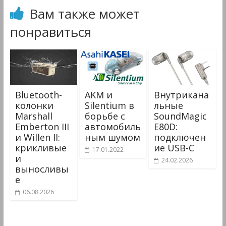
Вам также может
понравиться
Bluetooth-
AKM и
Внутрикана
колонки
Silentium в
льные
Marshall
борьбе с
SoundMagic
Emberton III
автомобиль
E80D:
и Willen II:
ным шумом
подключен
крикливые
ие USB-C
17.01.2022
и
24.02.2026
выносливы
е
06.08.2026