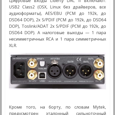
Цифровые входы Liberty DAC II включают:
USB2 Class2 (OSX, Linux без драйверов, все
аудиоформаты), AES/EBU (PCM до 192k, до
DSD64 DOP), 2x S/PDIF (PCM до 192k, до DSD64
DOP), Toslink/ADAT 2x S/PDIF (PCM до 192k, до
DSD64 DOP). А налоговые выходы — 1 пара
несимметричных RCA и 1 пара симметричных
XLR.
Кроме того, на борту, по словам Mytek,
предусмотрен эталонный сильноточный