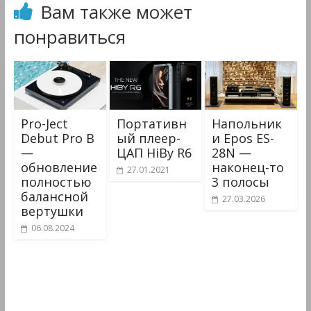
Вам также может
понравиться
Pro-Ject
Портативн
Напольник
Debut Pro B
ый плеер-
и Epos ES-
—
ЦАП HiBy R6
28N —
обновление
наконец-то
27.01.2021
полностью
3 полосы
балансной
27.03.2026
вертушки
06.08.2024