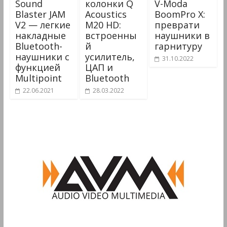
Sound
колонки Q
V-Moda
Blaster JAM
Acoustics
BoomPro X:
V2 — легкие
M20 HD:
преврати
накладные
встроенны
наушники в
Bluetooth-
й
гарнитуру
наушники с
усилитель,
31.10.2022
функцией
ЦАП и
Multipoint
Bluetooth
22.06.2021
28.03.2022