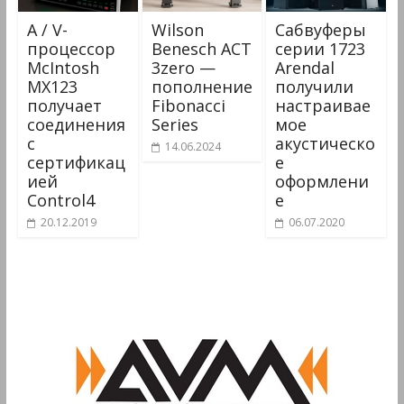
A / V-
Wilson
Сабвуферы
процессор
Benesch ACT
серии 1723
McIntosh
3zero —
Arendal
MX123
пополнение
получили
получает
Fibonacci
настраивае
соединения
Series
мое
с
акустическо
14.06.2024
сертификац
е
ией
оформлени
Control4
е
20.12.2019
06.07.2020