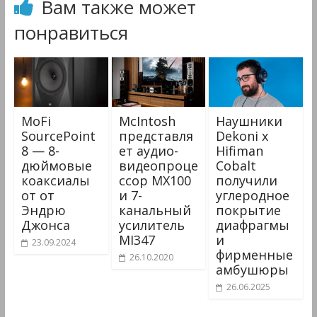
Вам также может
понравиться
MoFi
McIntosh
Наушники
SourcePoint
представля
Dekoni x
8 — 8-
ет аудио-
Hifiman
дюймовые
видеопроце
Cobalt
коаксиалы
ссор MX100
получили
от от
и 7-
углеродное
Эндрю
канальный
покрытие
Джонса
усилитель
диафрагмы
MI347
и
23.09.2024
фирменные
26.10.2020
амбушюры
26.06.2025