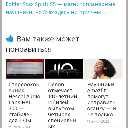
Edifier Stax Spirit S5 — магнитопланарные
наушники, но Stax здесь ни при чем
→
Вам также может
понравиться
Стереоокон
Denon
Наушники
ечник
отмечает
Amazfit
Heschl Audio
110-летний
помогут
Labs HAL
юбилей
исправить
300 —
выпуском
осанку — и
стабилен
четырех
не только
для 2 Ом
специальн
27.01.2022
ых
20.07.2021