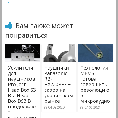
→
Вам также может
понравиться
Усилители
Наушники
Технология
для
Panasonic
MEMS
наушников
RB-
готова
Pro-Ject
HX220BEE −
совершить
Head Box S3
скоро на
революцию
B и Head
украинском
в
Box DS3 B
рынке
микроаудио
продолжаю
04.09.2020
07.06.2021
т
концепцию