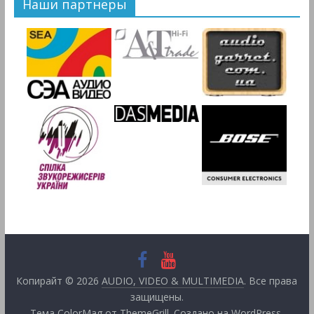
Наши партнеры
Копирайт © 2026
AUDIO, VIDEO & MULTIMEDIA
. Все права
защищены.
Тема
ColorMag
от ThemeGrill. Создано на
WordPress
.