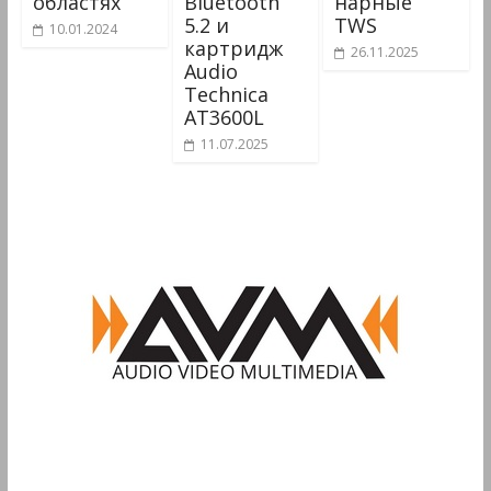
областях
Bluetooth
нарные
5.2 и
TWS
10.01.2024
картридж
26.11.2025
Audio
Technica
AT3600L
11.07.2025