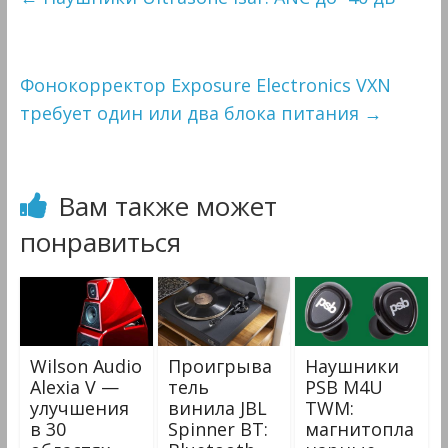
Фонокорректор Exposure Electronics VXN
требует один или два блока питания
→
Вам также может
понравиться
Wilson Audio
Проигрыва
Наушники
Alexia V —
тель
PSB M4U
улучшения
винила JBL
TWM:
в 30
Spinner BT:
магнитопла