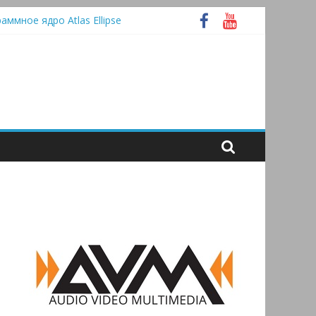
раммное ядро Atlas Ellipse
 А
tooth