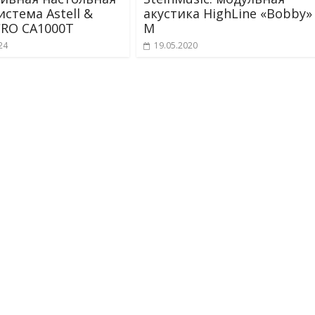
стема Astell &
акустика HighLine «Bobby»
CRO CA1000T
M
24
19.05.2020