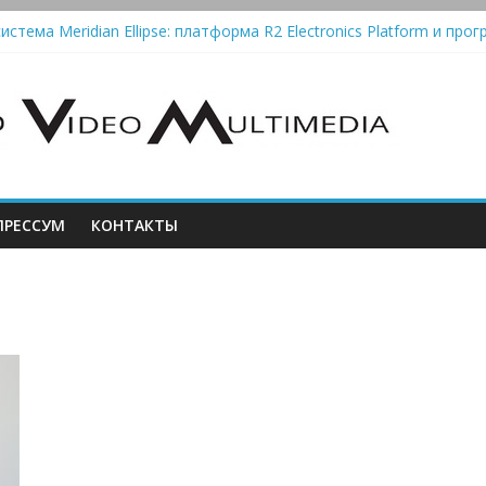
истема Meridian Ellipse: платформа R2 Electronics Platform и прог
колонки Marshall Emberton III и Willen II: крикливые и выносливые
iit Saga 2: лестничная громкость, пассивный или активный класс
Automatic — традиционный виниловый автомат, дополненный Blue
РЕССУМ
КОНТАКТЫ