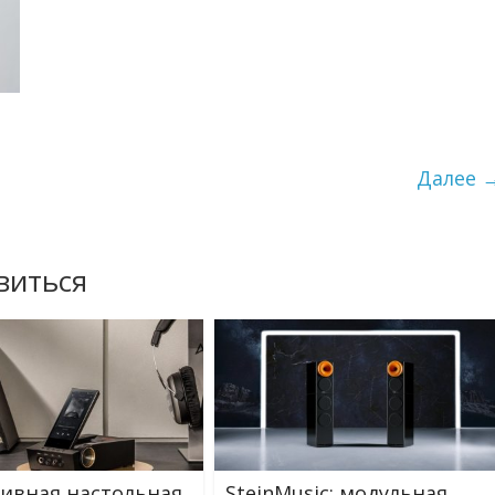
Далее 
виться
ивная настольная
SteinMusic: модульная