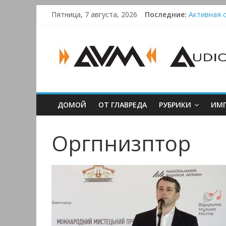
Skip
Пятница, 7 августа, 2026
Последние:
Активная с
to
Bluetooth-
content
AUDIO,
Преамп Sch
Victrola 
VIDEO
&
ДОМОЙ
ОТ ГЛАВРЕДА
РУБРИКИ
ИМП
MULTIMEDIA
Оргпнизптор
Аудио,
Видео
&
Мультимедиа