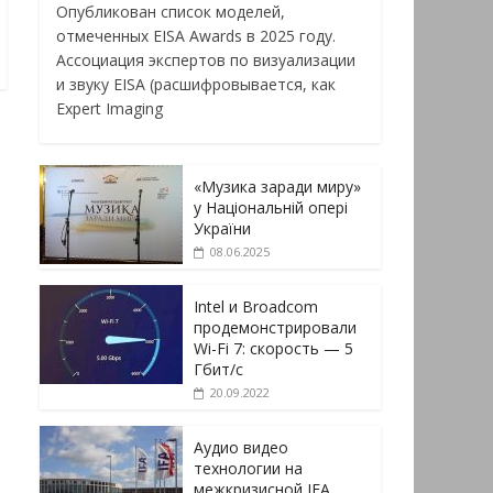
Опубликован список моделей,
отмеченных EISA Awards в 2025 году.
Ассоциация экспертов по визуализации
и звуку EISA (расшифровывается, как
Expert Imaging
«Музика заради миру»
у Національній опері
України
08.06.2025
Intel и Broadcom
продемонстрировали
Wi-Fi 7: скорость — 5
Гбит/с
20.09.2022
Аудио видео
технологии на
межкризисной IFA