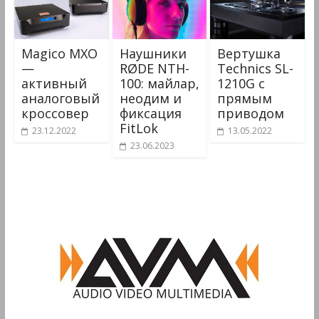
Magico MXO
Наушники
Вертушка
—
RØDE NTH-
Technics SL-
активный
100: майлар,
1210G с
аналоговый
неодим и
прямым
кроссовер
фиксация
приводом
FitLok
23.12.2022
13.05.2022
23.06.2023