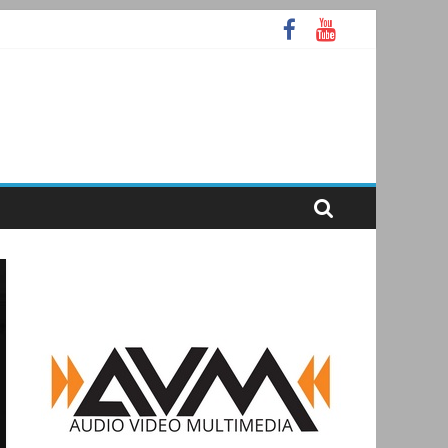
 А
tooth
раммное ядро Atlas Ellipse