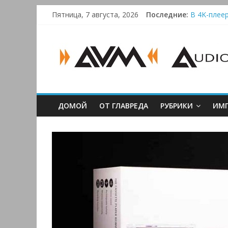
Skip
Пятница, 7 августа, 2026
Последние:
В 4K-плеер
to
Bluetooth-
content
AUDIO,
Преамп Sch
Victrola 
Активная с
VIDEO
&
ДОМОЙ
ОТ ГЛАВРЕДА
РУБРИКИ
ИМП
MULTIMEDIA
Аудио,
Видео
&
Мультимедиа