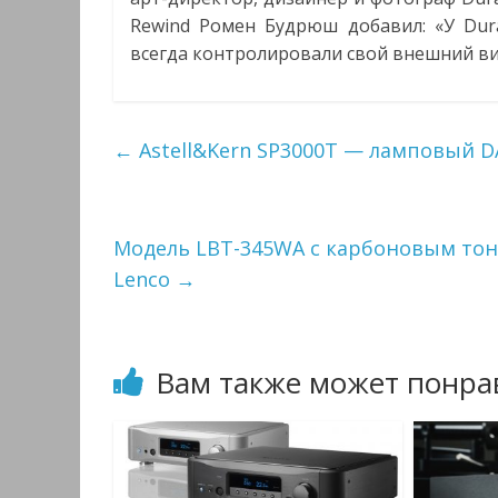
Rewind Ромен Будрюш добавил: «У Dura
всегда контролировали свой внешний вид 
←
Astell&Kern SP3000T — ламповый D
Модель LBT-345WA с карбоновым тон
Lenco
→
Вам также может понра