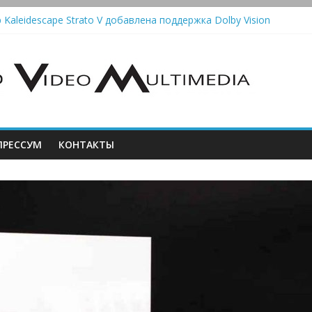
 Kaleidescape Strato V добавлена поддержка Dolby Vision
колонки Marshall Emberton III и Willen II: крикливые и выносливые
iit Saga 2: лестничная громкость, пассивный или активный класс
Automatic — традиционный виниловый автомат, дополненный Blue
истема Meridian Ellipse: платформа R2 Electronics Platform и прог
РЕССУМ
КОНТАКТЫ