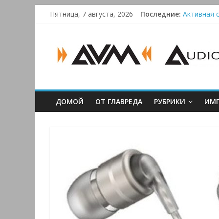
Skip
Пятница, 7 августа, 2026
Последние:
Активная с
to
Bluetooth-
content
AUDIO,
Преамп Sch
Victrola 
VIDEO
&
ДОМОЙ
ОТ ГЛАВРЕДА
РУБРИКИ
ИМП
MULTIMEDIA
Аудио,
Видео
&
Мультимедиа