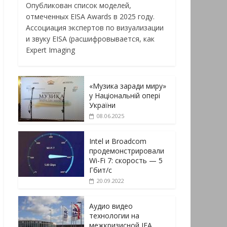
Опубликован список моделей,
отмеченных EISA Awards в 2025 году.
Ассоциация экспертов по визуализации
и звуку EISA (расшифровывается, как
Expert Imaging
«Музика заради миру»
у Національній опері
України
08.06.2025
Intel и Broadcom
продемонстрировали
Wi-Fi 7: скорость — 5
Гбит/с
20.09.2022
Аудио видео
технологии на
межкризисной IFA