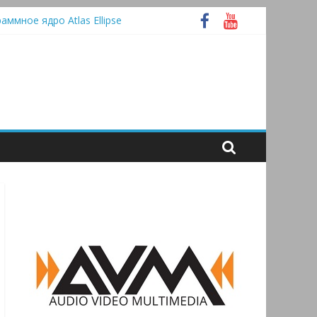
раммное ядро Atlas Ellipse
 А
tooth