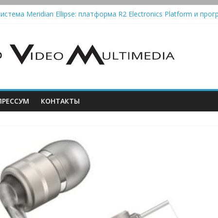
истема Meridian Ellipse: платформа R2 Electronics Platform и прог
колонки Marshall Emberton III и Willen II: крикливые и выносливые
iit Saga 2: лестничная громкость, пассивный или активный класс
Automatic — традиционный виниловый автомат, дополненный Blue
РЕССУМ
КОНТАКТЫ