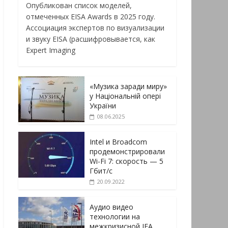
Опубликован список моделей,
отмеченных EISA Awards в 2025 году.
Ассоциация экспертов по визуализации
и звуку EISA (расшифровывается, как
Expert Imaging
«Музика заради миру»
у Національній опері
України
08.06.2025
Intel и Broadcom
продемонстрировали
Wi-Fi 7: скорость — 5
Гбит/с
20.09.2022
Аудио видео
технологии на
межкризисной IFA