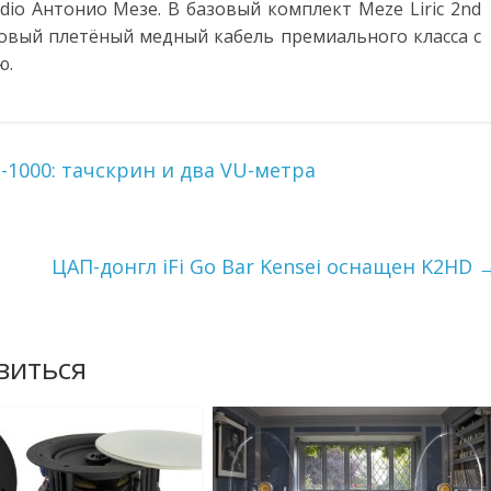
io Антонио Мезе. В базовый комплект Meze Liric 2nd
овый плетёный медный кабель премиального класса с
ю.
-1000: тачскрин и два VU-метра
ЦАП-донгл iFi Go Bar Kensei оснащен K2HD
виться