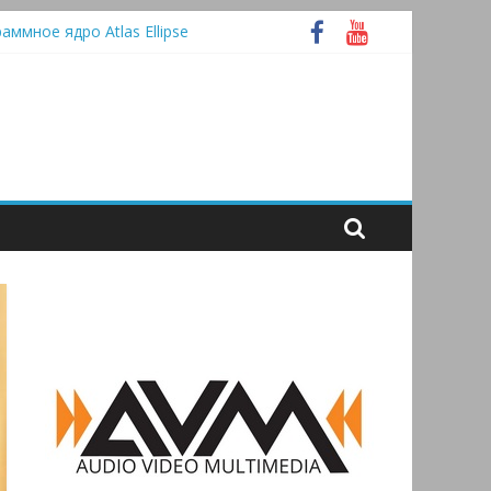
раммное ядро Atlas Ellipse
 А
tooth