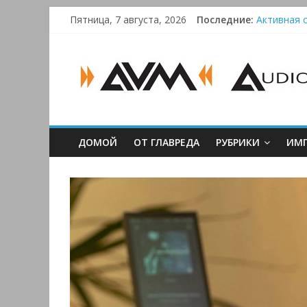
Skip
Пятница, 7 августа, 2026
Последние:
Активная с
to
Bluetooth-
content
AUDIO,
Преамп Sch
Victrola 
VIDEO
&
ДОМОЙ
ОТ ГЛАВРЕДА
РУБРИКИ
ИМП
MULTIMEDIA
Аудио,
Видео
&
Мультимедиа