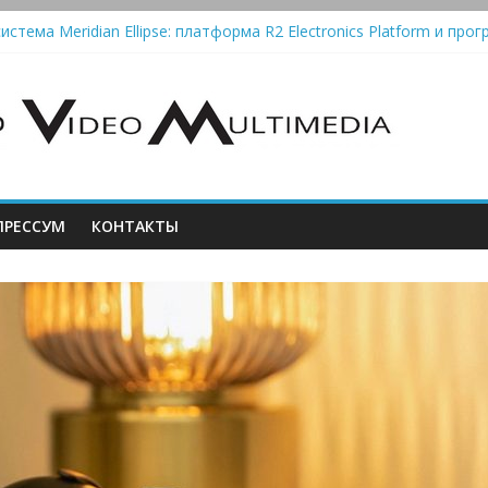
истема Meridian Ellipse: платформа R2 Electronics Platform и прог
колонки Marshall Emberton III и Willen II: крикливые и выносливые
iit Saga 2: лестничная громкость, пассивный или активный класс
Automatic — традиционный виниловый автомат, дополненный Blue
РЕССУМ
КОНТАКТЫ