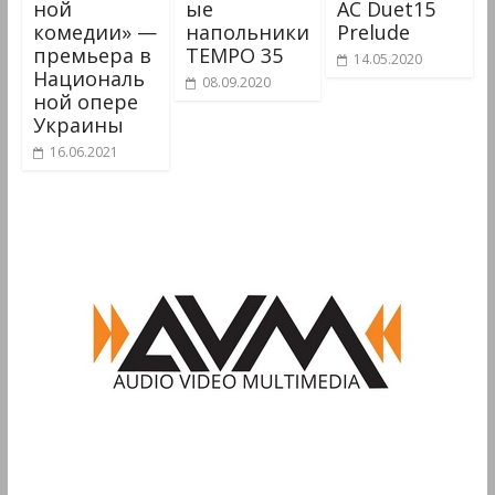
ной
ые
АС Duet15
комедии» —
напольники
Prelude
премьера в
TEMPO 35
14.05.2020
Националь
08.09.2020
ной опере
Украины
16.06.2021