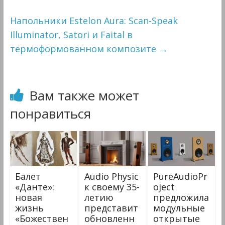
Напольники Estelon Aura: Scan-Speak
Illuminator, Satori и Faital в
термоформованном композите
→
Вам также может
понравиться
Балет
Audio Physic
PureAudioPr
«Данте»:
к своему 35-
oject
новая
летию
предложила
жизнь
представит
модульные
«Божествен
обновленн
открытые