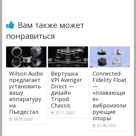
Вам также может
понравиться
Wilson Audio
Вертушка
Connected-
предлагает
VPI Avenger
Fidelity Float
установить
Direct —
—
вашу
дизайн
«плавающи
аппаратуру
Tripod
е»
на
Chassis
виброизоли
Пъедестал
рующие
27.11.2023
опоры
08.05.2020
21.08.2023