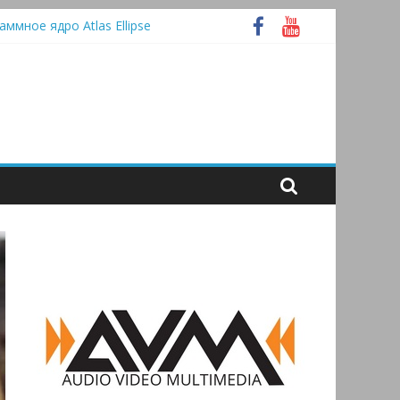
аммное ядро Atlas Ellipse
А
ooth