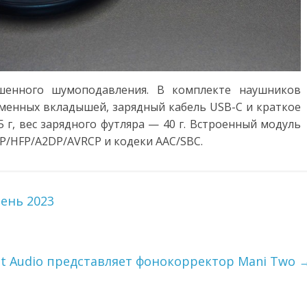
енного шумоподавления. В комплекте наушников
сменных вкладышей, зарядный кабель USB-C и краткое
 г, вес зарядного футляра — 40 г. Встроенный модуль
P/HFP/A2DP/AVRCP и кодеки AAC/SBC.
ень 2023
iit Audio представляет фонокорректор Mani Two