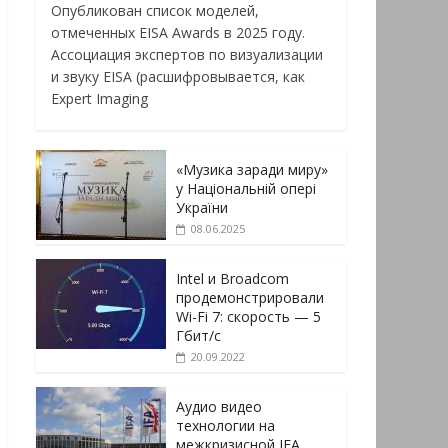
Опубликован список моделей,
отмеченных EISA Awards в 2025 году.
Ассоциация экспертов по визуализации
и звуку EISA (расшифровывается, как
Expert Imaging
«Музика заради миру»
у Національній опері
України
08.06.2025
Intel и Broadcom
продемонстрировали
Wi-Fi 7: скорость — 5
Гбит/с
20.09.2022
Аудио видео
технологии на
межкризисной IFA