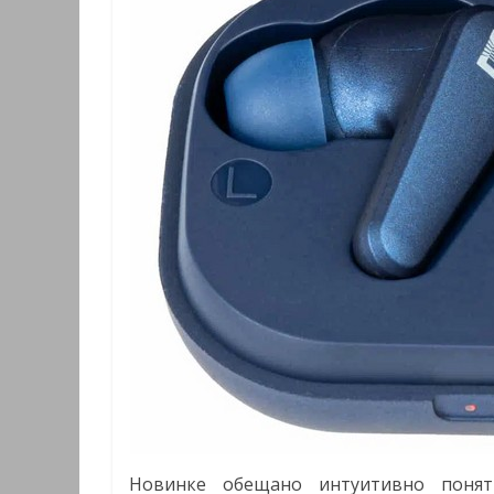
Новинке обещано интуитивно понят