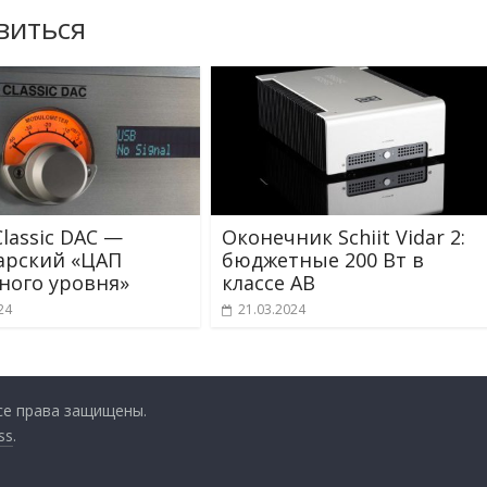
виться
lassic DAC —
Оконечник Schiit Vidar 2:
арский «ЦАП
бюджетные 200 Вт в
ного уровня»
классе AB
24
21.03.2024
Все права защищены.
ss
.