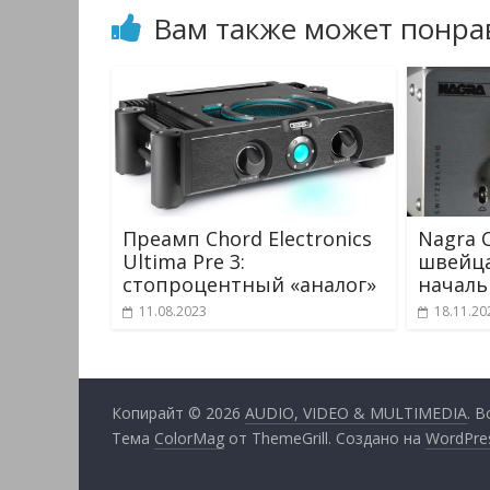
Вам также может понра
Преамп Chord Electronics
Nagra C
Ultima Pre 3:
швейц
стопроцентный «аналог»
началь
11.08.2023
18.11.20
Копирайт © 2026
AUDIO, VIDEO & MULTIMEDIA
. 
Тема
ColorMag
от ThemeGrill. Создано на
WordPre