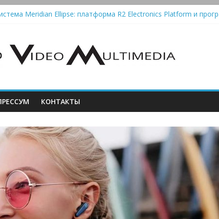
стема Meridian Ellipse: платформа R2 Electronics Platform и прогр
 Kaleidescape Strato V добавлена поддержка Dolby Vision
олонки Marshall Emberton III и Willen II: крикливые и выносливые
iit Saga 2: лестничная громкость, пассивный или активный класс 
utomatic — традиционный виниловый автомат, дополненный Bluet
РЕССУМ
КОНТАКТЫ