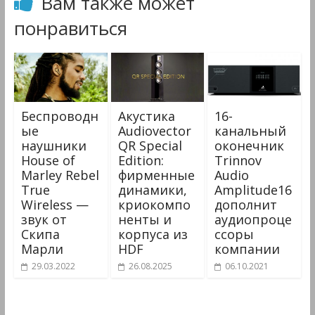
Вам также может
понравиться
Беспроводн
Акустика
16-
ые
Audiovector
канальный
наушники
QR Special
оконечник
House of
Edition:
Trinnov
Marley Rebel
фирменные
Audio
True
динамики,
Amplitude16
Wireless —
криокомпо
дополнит
звук от
ненты и
аудиопроце
Скипа
корпуса из
ссоры
Марли
HDF
компании
29.03.2022
26.08.2025
06.10.2021