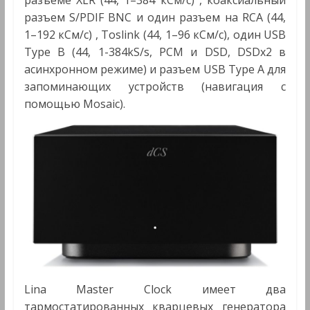
разъеме XLR (44, 1–384 кСм/с) , коаксиальный
разъем S/PDIF BNC и один разъем на RCA (44,
1–192 кСм/с) , Toslink (44, 1–96 кСм/с), один USB
Type B (44, 1-384kS/s, PCM и DSD, DSDx2 в
асинхронном режиме) и разъем USB Type A для
запоминающих устройств (навигация с
помощью Mosaic).
Lina Master Clock имеет два
тармостатированных кварцевых генератора