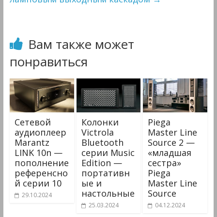
Вам также может
понравиться
Сетевой
Колонки
Piega
аудиоплеер
Victrola
Master Line
Marantz
Bluetooth
Source 2 —
LINK 10n —
серии Music
«младшая
пополнение
Edition —
сестра»
референсно
портативн
Piega
й серии 10
ые и
Master Line
настольные
Source
29.10.2024
25.03.2024
04.12.2024