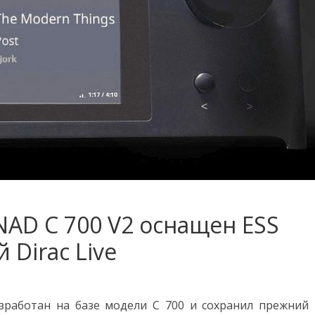
AD C 700 V2 оснащен ESS
 Dirac Live
зработан на базе модели C 700 и сохранил прежний