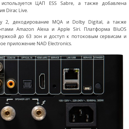
 используется ЦАП ESS Sabre, а также добавлена
 Dirac Live.
ay 2, декодирование MQA и Dolby Digital, а также
нтами Amazon Alexa и Apple Siri. Платформа BluOS
ержкой до 63 зон и доступ к потоковым сервисам и
е приложение NAD Electronics.