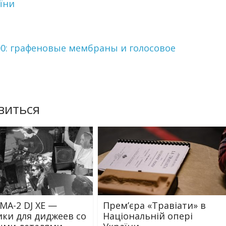
їни
00: графеновые мембраны и голосовое
виться
TMA-2 DJ XE —
Прем’єра «Травіати» в
ки для диджеев со
Національній опері