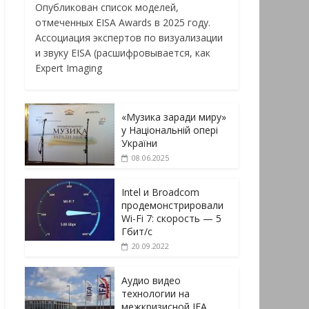
Опубликован список моделей,
отмеченных EISA Awards в 2025 году.
Ассоциация экспертов по визуализации
и звуку EISA (расшифровывается, как
Expert Imaging
«Музика заради миру»
у Національній опері
України
08.06.2025
Intel и Broadcom
продемонстрировали
Wi-Fi 7: скорость — 5
Гбит/с
20.09.2022
Аудио видео
технологии на
межкризисной IFA