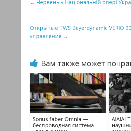
←
Червень у Національній опері Укра
Открытые TWS Beyerdynamic VERIO 2
управление
→
Вам также может понра
Sonus faber Omnia —
AIAIAI 
беспроводная cистема
наушни