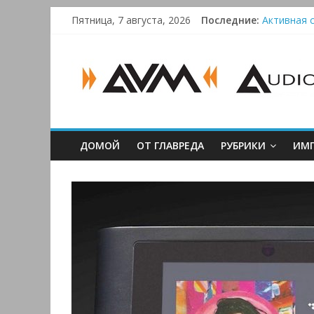
Skip
Пятница, 7 августа, 2026
Последние:
Активная с
to
Bluetooth-
content
AUDIO,
Преамп Sch
Victrola 
VIDEO
&
ДОМОЙ
ОТ ГЛАВРЕДА
РУБРИКИ
ИМП
MULTIMEDIA
Аудио,
Видео
&
Мультимедиа