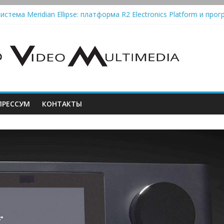
истема Meridian Ellipse: платформа R2 Electronics Platform и прог
колонки Marshall Emberton III и Willen II: крикливые и выносливые
iit Saga 2: лестничная громкость, пассивный или активный класс
Automatic — традиционный виниловый автомат, дополненный Blue
РЕССУМ
КОНТАКТЫ