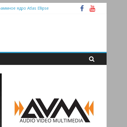
раммное ядро Atlas Ellipse
 А
tooth