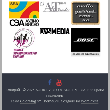
Копирайт © 2026
AUDIO, VIDEO & MULTIMEDIA
. Все права
защищены.
Тема
ColorMag
от ThemeGrill. Создано на
WordPress
.