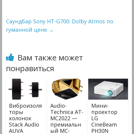
Саундбар Sony HT-G700: Dolby Atmos по
гуманной цене
→
Вам также может
понравиться
Виброизоля
Audio-
Мини-
торы
Technica АТ-
проектор
колонок
MC2022 —
LG
Stack Audio
премиальн
CineBeam
AUVA
ый МС-
PH30N