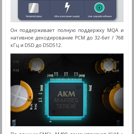
Он поддерживает полную поддержку MQA и
нативное декодирование PCM до 32-бит / 768
кГц и DSD до DSD512.