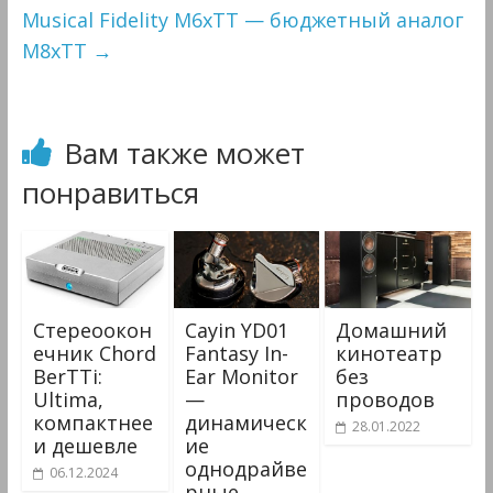
Musical Fidelity M6xTT — бюджетный аналог
M8xTT
→
Вам также может
понравиться
Стереоокон
Cayin YD01
Домашний
ечник Chord
Fantasy In-
кинотеатр
BerTTi:
Ear Monitor
без
Ultima,
—
проводов
компактнее
динамическ
28.01.2022
и дешевле
ие
однодрайве
06.12.2024
рные