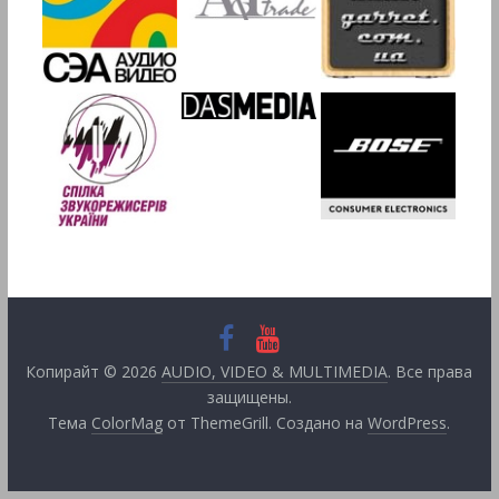
Копирайт © 2026
AUDIO, VIDEO & MULTIMEDIA
. Все права
защищены.
Тема
ColorMag
от ThemeGrill. Создано на
WordPress
.