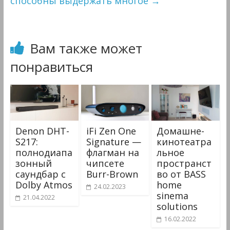
способны выдержать многое
→
Вам также может
понравиться
Denon DHT-
iFi Zen One
Домашне-
S217:
Signature —
кинотеатра
полнодиапа
флагман на
льное
зонный
чипсете
пространст
саундбар с
Burr-Brown
во от BASS
Dolby Atmos
home
24.02.2023
sinema
21.04.2022
solutions
16.02.2022