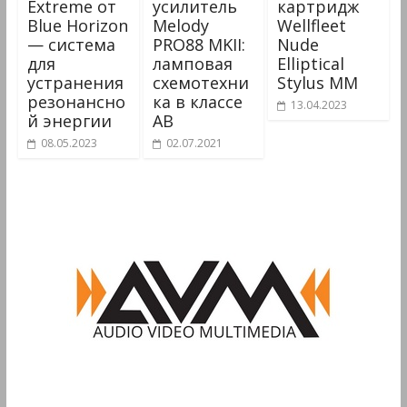
Extreme от
усилитель
картридж
Blue Horizon
Melody
Wellfleet
— система
PRO88 MKII:
Nude
для
ламповая
Elliptical
устранения
схемотехни
Stylus MM
резонансно
ка в классе
13.04.2023
й энергии
AB
08.05.2023
02.07.2021