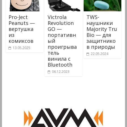
Pro-Ject
Victrola
TWS-
Peanuts —
Revolution
наушники
вертушка
GO —
Majority Tru
из
портативн
Bio — для
комиксов
ый
защитнико
проигрыва
в природы
13.05.2025
тель
22.05.2024
винила с
Bluetooth
06.12.2023