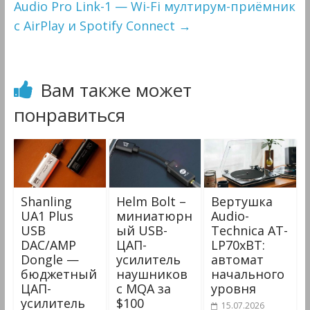
Audio Pro Link-1 — Wi-Fi мултирум-приёмник
c AirPlay и Spotify Connect
→
Вам также может
понравиться
Shanling
Helm Bolt –
Вертушка
UA1 Plus
миниатюрн
Audio-
USB
ый USB-
Technica AT-
DAC/AMP
ЦАП-
LP70xBT:
Dongle —
усилитель
автомат
бюджетный
наушников
начального
ЦАП-
с MQA за
уровня
усилитель
$100
15.07.2026