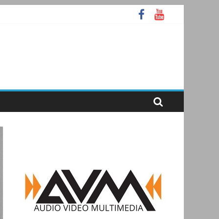
А
ooth
аммное ядро Atlas Ellipse