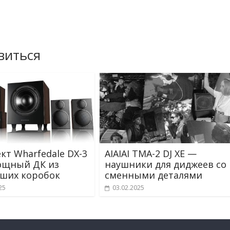
виться
кт Wharfedale DX-3
AIAIAI TMA-2 DJ XE —
ощный ДК из
наушники для диджеев со
ших коробок
сменными деталями
25
03.02.2025