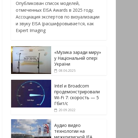
Опубликован список моделей,
отмеченных EISA Awards в 2025 году.
Ассоциация экспертов по визуализации
и звуку EISA (расшифровывается, как
Expert Imaging
«Музика заради миру»
у Національній опері
України
08.06.2025
Intel и Broadcom
продемонстрировали
Wi-Fi 7: скорость — 5
Гбит/с
20.09.2022
Аудио видео
технологии на
межкризисной IFA