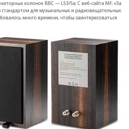
иторных колонок BBC — LS3/5a. С веб-сайта MF: «За
м стандартом для музыкальных и радиовещательных
ебовалось много времени, чтобы заинтересоваться