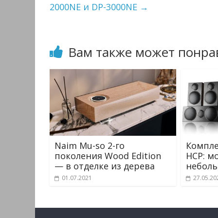
2000NE и DP-3000NE
→
Вам также может понра
Naim Mu-so 2-го
Компле
поколения Wood Edition
HCP: м
— в отделке из дерева
неболь
01.07.2021
27.05.20