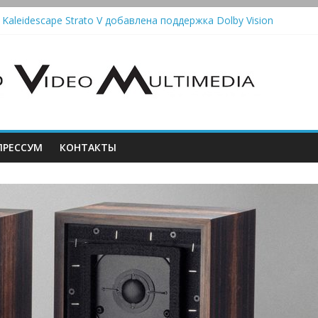
 Kaleidescape Strato V добавлена поддержка Dolby Vision
олонки Marshall Emberton III и Willen II: крикливые и выносливые
iit Saga 2: лестничная громкость, пассивный или активный класс 
utomatic — традиционный виниловый автомат, дополненный Bluet
стема Meridian Ellipse: платформа R2 Electronics Platform и прогр
РЕССУМ
КОНТАКТЫ