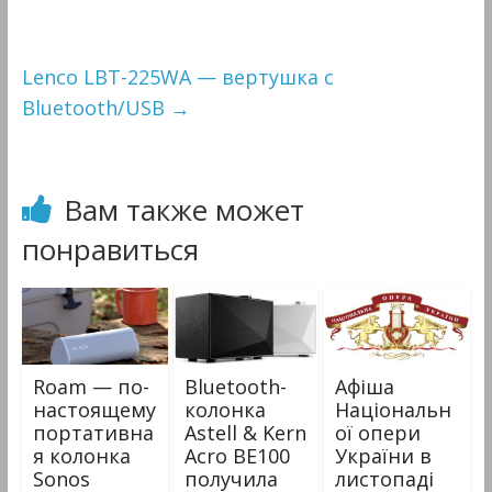
Lenco LBT-225WA — вертушка с
Bluetooth/USB
→
Вам также может
понравиться
Roam — по-
Bluetooth-
Aфіша
настоящему
колонка
Національн
портативна
Astell & Kern
ої опери
я колонка
Acro BE100
України в
Sonos
получила
листопаді