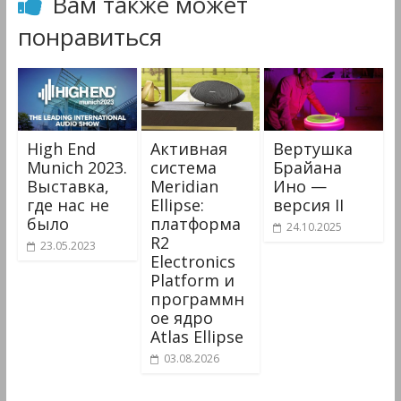
Вам также может
понравиться
High End
Активная
Вертушка
Munich 2023.
система
Брайана
Выставка,
Meridian
Ино —
где нас не
Ellipse:
версия II
было
платформа
24.10.2025
R2
23.05.2023
Electronics
Platform и
программн
ое ядро
Atlas Ellipse
03.08.2026