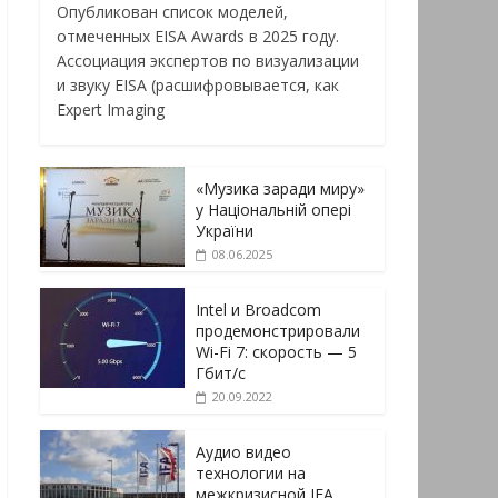
Опубликован список моделей,
отмеченных EISA Awards в 2025 году.
Ассоциация экспертов по визуализации
и звуку EISA (расшифровывается, как
Expert Imaging
«Музика заради миру»
у Національній опері
України
08.06.2025
Intel и Broadcom
продемонстрировали
Wi-Fi 7: скорость — 5
Гбит/с
20.09.2022
Аудио видео
технологии на
межкризисной IFA