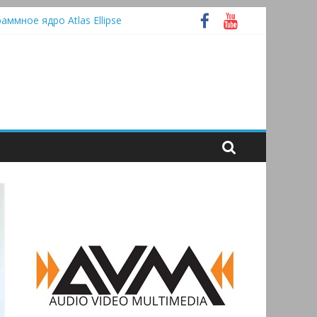
раммное ядро Atlas Ellipse
 А
tooth