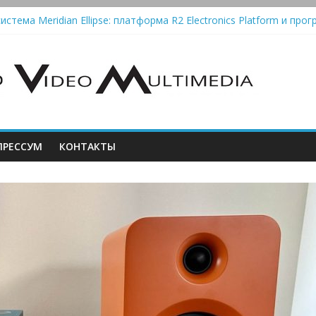
истема Meridian Ellipse: платформа R2 Electronics Platform и прог
колонки Marshall Emberton III и Willen II: крикливые и выносливые
iit Saga 2: лестничная громкость, пассивный или активный класс
Automatic — традиционный виниловый автомат, дополненный Blue
РЕССУМ
КОНТАКТЫ