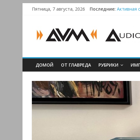
Skip
Пятница, 7 августа, 2026
Последние:
Активная с
to
Bluetooth-
content
AUDIO,
Преамп Sch
Victrola 
VIDEO
&
ДОМОЙ
ОТ ГЛАВРЕДА
РУБРИКИ
ИМП
MULTIMEDIA
Аудио,
Видео
&
Мультимедиа