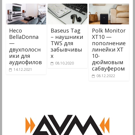
Heco
Baseus Tag
Polk Monitor
BellaDonna
– наушники
XT10 —
—
TWS для
пополнение
двухполосн
забывчивы
линейки XT
ики для
х
10-
аудиофилов
дюймовым
08.10.2020
сабвуфером
14.12.2021
08.12.2022