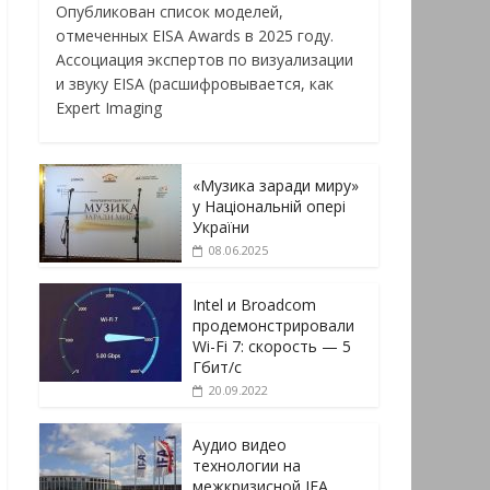
Опубликован список моделей,
отмеченных EISA Awards в 2025 году.
Ассоциация экспертов по визуализации
и звуку EISA (расшифровывается, как
Expert Imaging
«Музика заради миру»
у Національній опері
України
08.06.2025
Intel и Broadcom
продемонстрировали
Wi-Fi 7: скорость — 5
Гбит/с
20.09.2022
Аудио видео
технологии на
межкризисной IFA