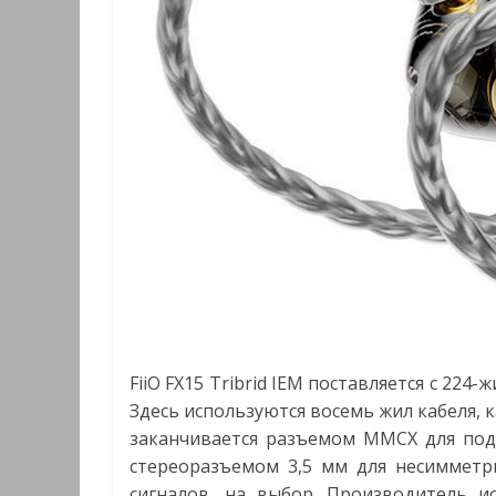
FiiO FX15 Tribrid IEM поставляется с 22
Здесь используются восемь жил кабеля, 
заканчивается разъемом MMCX для подк
стереоразъемом 3,5 мм для несимметри
сигналов, на выбор. Производитель 