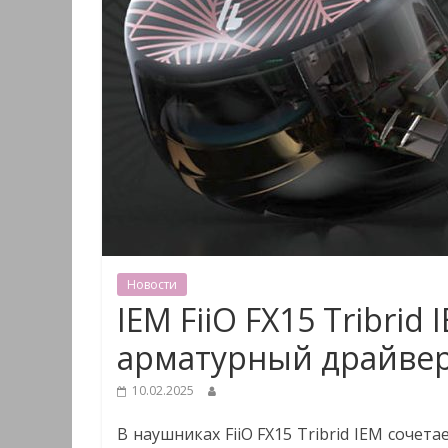
Новости
IEM FiiO FX15 Tribrid
арматурный драйвер
10.02.2025
В наушниках FiiO FX15 Tribrid IEM соче