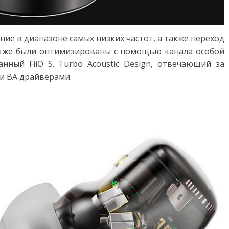
ие в диапазоне самых низких частот, а также переход
акже были оптимизированы с помощью канала особой
анный FiiO S. Turbo Acoustic Design, отвечающий за
и BA драйверами.