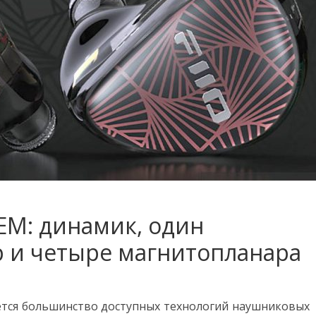
 IEM: динамик, один
 и четыре магнитопланара
тается большинство доступных технологий наушниковых