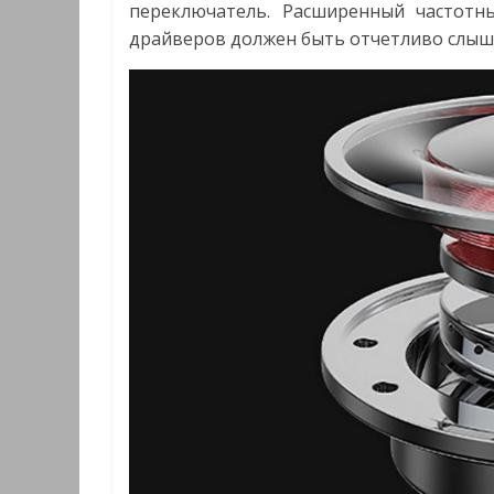
переключатель. Расширенный частотн
драйверов должен быть отчетливо слыш