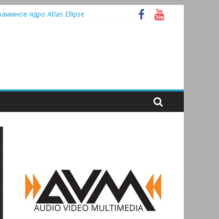
раммное ядро Atlas Ellipse
 А
tooth