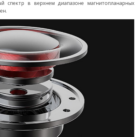
ый спектр в верхнем диапазоне магнитопланарных
ен.