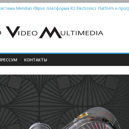
истема Meridian Ellipse: платформа R2 Electronics Platform и прог
колонки Marshall Emberton III и Willen II: крикливые и выносливые
iit Saga 2: лестничная громкость, пассивный или активный класс
Automatic — традиционный виниловый автомат, дополненный Blue
РЕССУМ
КОНТАКТЫ