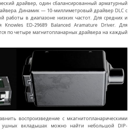
ческий драйвер, один сбалансированный арматурный
айвера. Динамик — 10-миллиметровый драйвер DLC с
й работы в диапазоне низких частот. Для средних и
 Knowles ED-29689 Balanced Aramature Driver. Для
ются по четыре магнитопланарных драйвера на каждый
авнить воспроизведение с мкагнитопланарическими
а ушных вкладышах можно найти небольшой DIP-