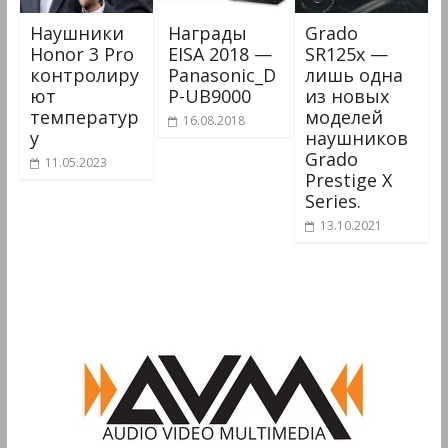
Наушники
Награды
Grado
Honor 3 Pro
EISA 2018 —
SR125x —
контролиру
Panasonic_D
лишь одна
ют
P-UB9000
из новых
температур
моделей
16.08.2018
у
наушников
Grado
11.05.2023
Prestige X
Series.
13.10.2021