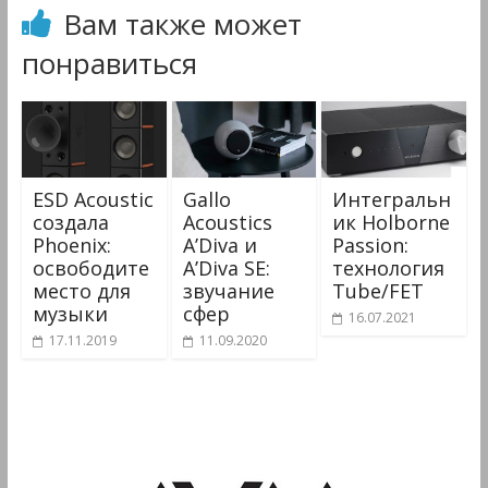
Вам также может
понравиться
ESD Acoustiс
Gallo
Интегральн
создала
Acoustics
ик Holborne
Phoenix:
A’Diva и
Passion:
освободите
A’Diva SE:
технология
место для
звучание
Tube/FET
музыки
сфер
16.07.2021
17.11.2019
11.09.2020