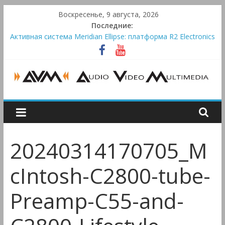
Skip
Воскресенье, 9 августа, 2026
to
Последние:
content
Активная система Meridian Ellipse: платформа R2 Electronics
Platform и программное ядро Atlas Ellipse
Bluetooth-колонки Marshall Emberton III и Willen II:
крикливые и выносливые
Преамп Schiit Saga 2: лестничная громкость, пассивный или
активный класс А
AUDIO,
Victrola Automatic — традиционный виниловый автомат,
дополненный Bluetooth
VIDEO
20240314170705_M
&
cIntosh-C2800-tube-
MULTIMEDIA
Preamp-C55-and-
Аудио,
Видео