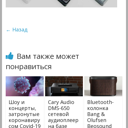
&
Мультимедиа
← Назад
Вам также может
понравиться
Шоу и
Cary Audio
Bluetooth-
концерты,
DMS-650
колонка
затронутые
cетевой
Bang &
коронавиру
аудиоплеер
Olufsen
сом Covid-19
на базе
Beosound