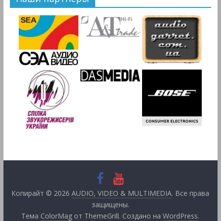
Копирайт © 2026
AUDIO, VIDEO & MULTIMEDIA
. Все права
защищены.
Тема
ColorMag
от ThemeGrill. Создано на
WordPress
.