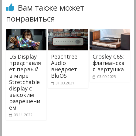
Вам также может
понравиться
LG Display
Peachtree
Crosley C65:
представля
Audio
флагманска
ет первый
внедряет
я вертушка
в мире
BluOS
03.09.2025
Stretchable
31.03.2021
display с
высоким
разрешени
ем
09.11.2022