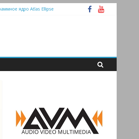
раммное ядро Atlas Ellipse
 А
tooth