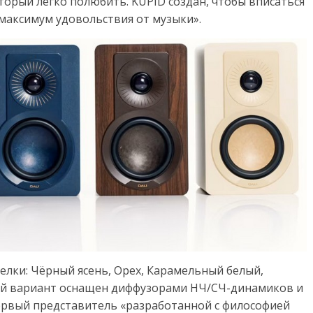
торый легко полюбить. KUPID создан, чтобы вписаться
 максимум удовольствия от музыки».
елки: Чёрный ясень, Орех, Карамельный белый,
ый вариант оснащен диффузорами НЧ/СЧ-динамиков и
 первый представитель «разработанной с философией