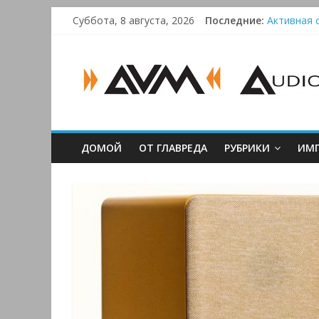
Skip
Суббота, 8 августа, 2026
Последние:
Активная с
to
Bluetooth-
content
AUDIO,
Преамп Sch
Victrola 
VIDEO
&
ДОМОЙ
ОТ ГЛАВРЕДА
РУБРИКИ
ИМП
MULTIMEDIA
Аудио,
Видео
&
Мультимедиа