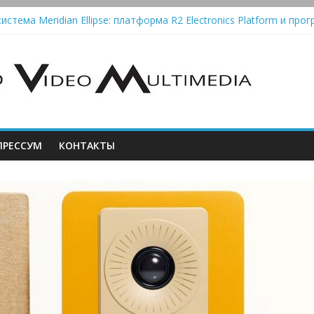
истема Meridian Ellipse: платформа R2 Electronics Platform и прог
колонки Marshall Emberton III и Willen II: крикливые и выносливые
iit Saga 2: лестничная громкость, пассивный или активный класс
Automatic — традиционный виниловый автомат, дополненный Blue
РЕССУМ
КОНТАКТЫ