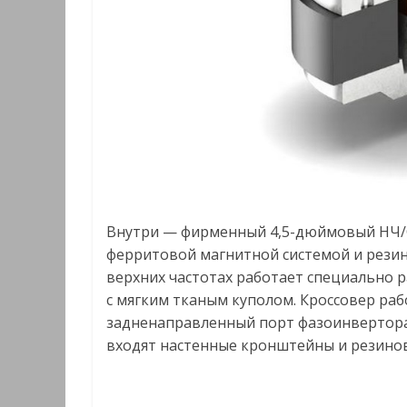
Внутри — фирменный 4,5-дюймовый НЧ/
ферритовой магнитной системой и рези
верхних частотах работает специально 
с мягким тканым куполом. Кроссовер рабо
задненаправленный порт фазоинвертора
входят настенные кронштейны и резино