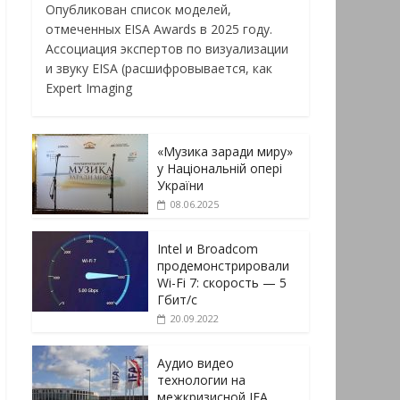
Опубликован список моделей,
отмеченных EISA Awards в 2025 году.
Ассоциация экспертов по визуализации
и звуку EISA (расшифровывается, как
Expert Imaging
«Музика заради миру»
у Національній опері
України
08.06.2025
Intel и Broadcom
продемонстрировали
Wi-Fi 7: скорость — 5
Гбит/с
20.09.2022
Аудио видео
технологии на
межкризисной IFA