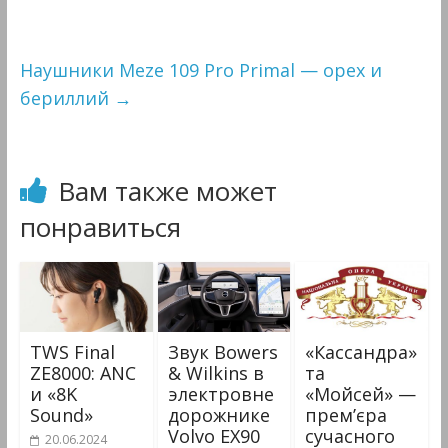
Наушники Meze 109 Pro Primal — орех и
бериллий
→
Вам также может
понравиться
TWS Final
Звук Bowers
«Кассандра»
ZE8000: ANC
& Wilkins в
та
и «8K
электровне
«Мойсей» —
Sound»
дорожнике
прем’єра
Volvo EX90
сучасного
20.06.2024