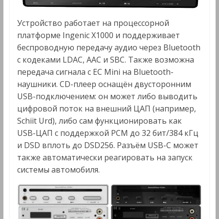
Устройство работает на процессорной
платформе Ingenic X1000 и поддерживает
беспроводную передачу аудио через Bluetooth
с кодеками LDAC, AAC и SBC. Также возможна
передача сигнала с EC Mini на Bluetooth-
наушники. CD-плеер оснащён двусторонним
USB-подключением: он может либо выводить
цифровой поток на внешний ЦАП (например,
Schiit Urd), либо сам функционировать как
USB-ЦАП с поддержкой PCM до 32 бит/384 кГц
и DSD вплоть до DSD256. Разъём USB-C может
также автоматически реагировать на запуск
системы автомобиля.