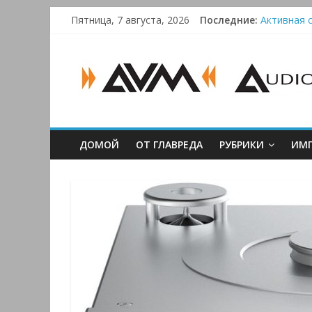
Skip
Пятница, 7 августа, 2026
Последние:
Активная с
to
Bluetooth-
content
AUDIO,
Преамп Sch
Victrola 
VIDEO
&
ДОМОЙ
ОТ ГЛАВРЕДА
РУБРИКИ
ИМП
MULTIMEDIA
Аудио,
Видео
&
Мультимедиа