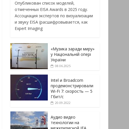
Опубликован список моделей,
отмеченных EISA Awards в 2025 году.
Ассоциация экспертов по визуализации
и звуку EISA (расшифровывается, как
Expert Imaging
«Музика заради миру»
у Національній опері
України
08.06.2025
Intel и Broadcom
продемонстрировали
Wi-Fi 7: скорость — 5
Гбит/с
20.09.2022
Аудио видео
технологии на
межкризисной IFA