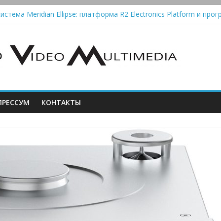
истема Meridian Ellipse: платформа R2 Electronics Platform и прог
колонки Marshall Emberton III и Willen II: крикливые и выносливые
iit Saga 2: лестничная громкость, пассивный или активный класс
Automatic — традиционный виниловый автомат, дополненный Blue
РЕССУМ
КОНТАКТЫ