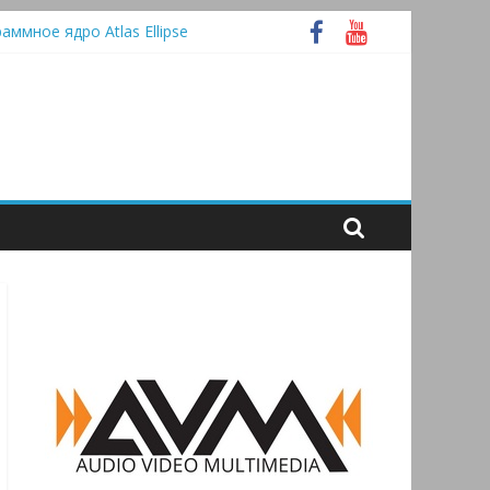
раммное ядро Atlas Ellipse
 А
tooth