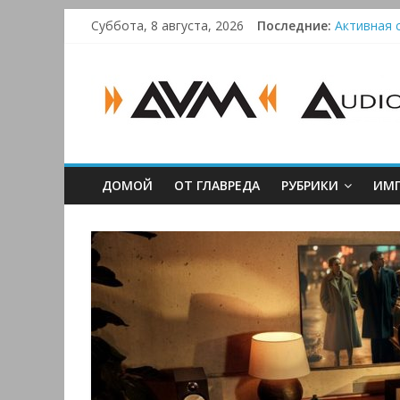
Skip
Суббота, 8 августа, 2026
Последние:
Активная с
to
Bluetooth-
content
AUDIO,
Преамп Sch
Victrola 
VIDEO
&
ДОМОЙ
ОТ ГЛАВРЕДА
РУБРИКИ
ИМП
MULTIMEDIA
Аудио,
Видео
&
Мультимедиа