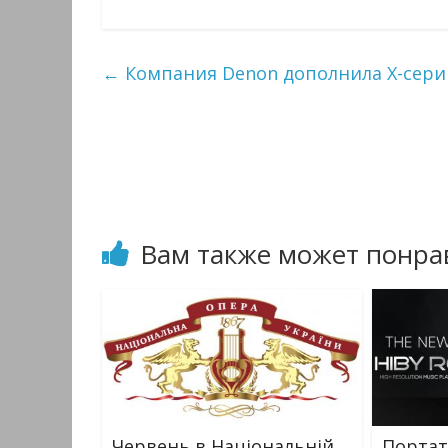
←
Компания Denon дополнила X-сери
Вам также может понра
Червень в Національній
Портат