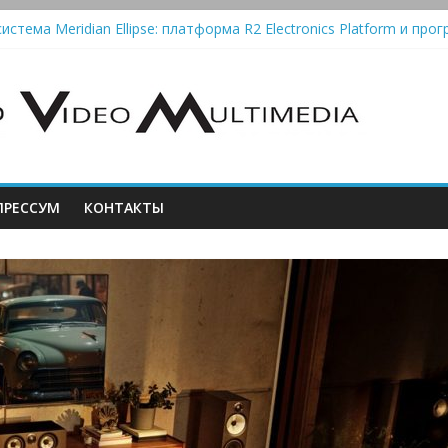
истема Meridian Ellipse: платформа R2 Electronics Platform и прог
колонки Marshall Emberton III и Willen II: крикливые и выносливые
iit Saga 2: лестничная громкость, пассивный или активный класс
Automatic — традиционный виниловый автомат, дополненный Blue
РЕССУМ
КОНТАКТЫ