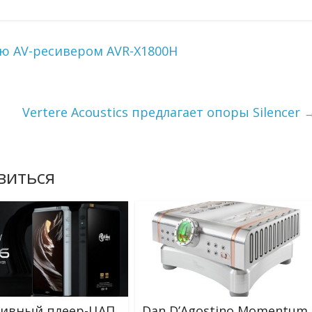
ю AV-ресивером AVR-X1800H
Vertere Acoustics предлагает опоры Silencer
виться
ивный плеер-ЦАП
Dan D’Agostino Momentum