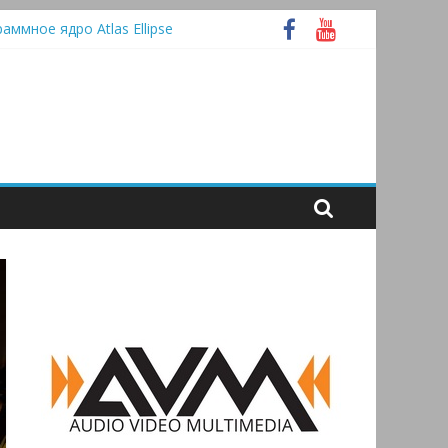
раммное ядро Atlas Ellipse
 А
tooth