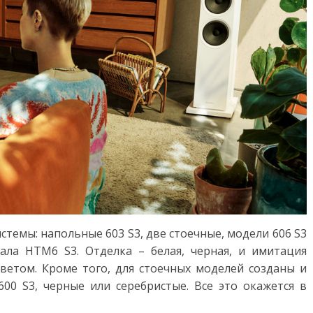
истемы: напольные 603 S3, две стоечные, модели 606 S3
ала HTM6 S3. Отделка – белая, черная, и имитация
ветом. Кроме того, для стоечных моделей созданы и
600 S3, черные или серебристые. Все это окажется в