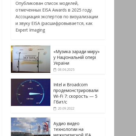
Опубликован список моделей,
отмеченных EISA Awards в 2025 году.
Ассоциация экспертов по визуализации
и звуку EISA (расшифровывается, как
Expert Imaging
«Музика заради миру»
у Національній опері
України
08.06.2025
Intel и Broadcom
продемонстрировали
Wi-Fi 7: скорость — 5
Гбит/с
20.09.2022
Аудио видео
технологии на
межкризисной IFA