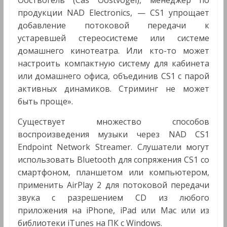
Ооствогель (Cas Oostvogel), менеджер по
продукции NAD Electronics, — CS1 упрощает
добавление потоковой передачи к
устаревшей стереосистеме или системе
домашнего кинотеатра. Или кто-то может
настроить компактную систему для кабинета
или домашнего офиса, объединив CS1 с парой
активных динамиков. Стриминг не может
быть проще».
Существует множество способов
воспроизведения музыки через NAD CS1
Endpoint Network Streamer. Слушатели могут
использовать Bluetooth для сопряжения CS1 со
смартфоном, планшетом или компьютером,
применить AirPlay 2 для потоковой передачи
звука с разрешением CD из любого
приложения на iPhone, iPad или Mac или из
библиотеки iTunes на ПК с Windows.