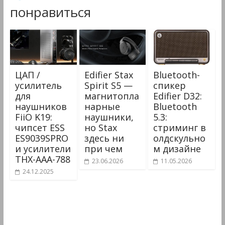
понравиться
ЦАП /
Edifier Stax
Bluetooth-
усилитель
Spirit S5 —
спикер
для
магнитопла
Edifier D32:
наушников
нарные
Bluetooth
FiiO K19:
наушники,
5.3:
чипсет ESS
но Stax
стриминг в
ES9039SPRO
здесь ни
олдскульно
и усилители
при чем
м дизайне
THX-AAA-788
23.06.2026
11.05.2026
24.12.2025