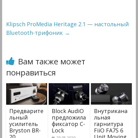
Klipsch ProMedia Heritage 2.1 — настольный
Bluetooth-трифоник
→
Вам также может
понравиться
Предварите
Block AudiO
Внутрикана
льный
предложила
льная
усилитель
фиксатор C-
гарнитура
Bryston BR-
Lock
FiiO FA7S 6
20
Unit Moving
29.05.2020