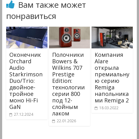
Вам также может
понравиться
Оконечник
Полочники
Компания
Orchard
Bowers &
Alare
Audio
Wilkins 707
открыла
Starkrimson
Prestige
премиальну
Duo/Trio:
Edition:
ю серию
двойное-
технологии
Remiga
тройное
серии 800
напольника
моно Hi-Fi
под 12-
ми Remiga 2
GaN
слойным
18.03.2022
лаком
27.12.2024
22.01.2026