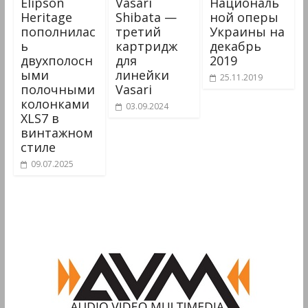
Elipson
Vasari
Националь
Heritage
Shibata —
ной оперы
пополнилас
третий
Украины на
ь
картридж
декабрь
двухполосн
для
2019
ыми
линейки
25.11.2019
полочными
Vasari
колонками
03.09.2024
XLS7 в
винтажном
стиле
09.07.2025