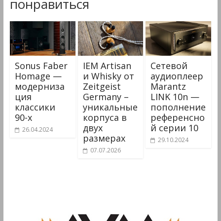
понравиться
Sonus Faber
IEM Artisan
Сетевой
Homage —
и Whisky от
аудиоплеер
модерниза
Zeitgeist
Marantz
ция
Germany –
LINK 10n —
классики
уникальные
пополнение
90-х
корпуса в
референсно
двух
й серии 10
26.04.2024
размерах
29.10.2024
07.07.2026